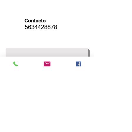
Contacto
5634428878
Contáctanos
Nombre
Email
*
Número
¿Cómo podemos apoyarte?