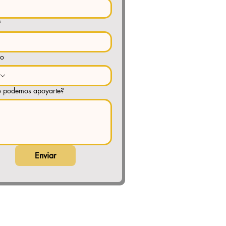
*
o
 podemos apoyarte?
Enviar