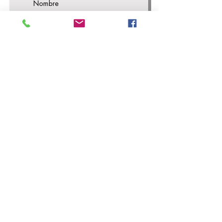
Nombre
Email
*
Número
¿Cómo podemos apoyarte?
Enviar