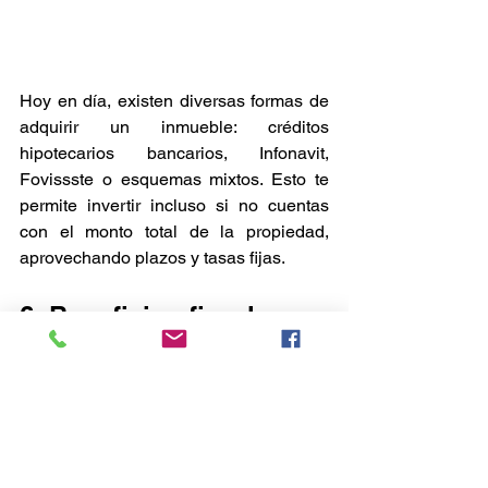
Hoy en día, existen diversas formas de 
adquirir un inmueble: créditos 
hipotecarios bancarios, Infonavit, 
Fovissste o esquemas mixtos. Esto te 
permite invertir incluso si no cuentas 
con el monto total de la propiedad, 
aprovechando plazos y tasas fijas.
6. Beneficios fiscales
En algunos casos, la renta de 
inmuebles puede tener 
ventajas 
fiscales
 si se formaliza mediante 
contratos y declaraciones, lo cual 
puede representar un ahorro adicional.