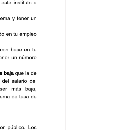
ste instituto a 
tema y tener un 
do en tu empleo 
 con base en tu 
tener un número 
s baja
 que la de 
del salario del 
ser más baja, 
uema de tasa de 
r público. Los 