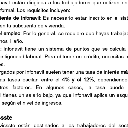
navit están dirigidos a los trabajadores que cotizan en e
formal. Los requisitos incluyen:
ente de Infonavit
: Es necesario estar inscrito en el sis
 en tu subcuenta de vivienda.
el empleo
: Por lo general, se requiere que hayas trabaja
nos 1 año.
t
: Infonavit tiene un sistema de puntos que se calcula
antigüedad laboral. Para obtener un crédito, necesitas 
s.
rgados por Infonavit suelen tener una tasa de interés 
má
as tasas oscilan entre el 
4% y el 12%
, dependiendo 
otros factores. En algunos casos, la tasa puede 
 tienes un salario bajo, ya que Infonavit aplica un esq
e según el nivel de ingresos.
ssste
issste están destinados a los trabajadores del secto