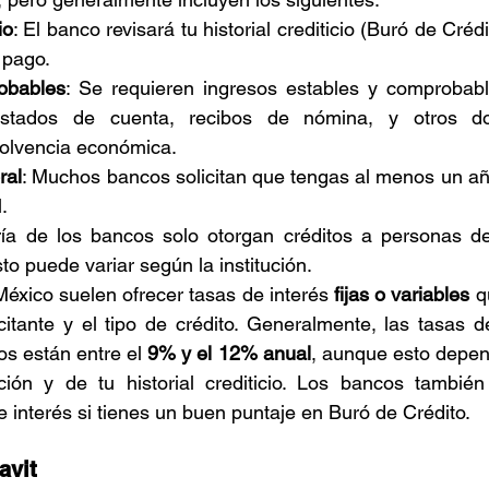
io
: El banco revisará tu historial crediticio (Buró de Crédi
 pago.
obables
: Se requieren ingresos estables y comprobabl
estados de cuenta, recibos de nómina, y otros d
olvencia económica.
ral
: Muchos bancos solicitan que tengas al menos un añ
.
ía de los bancos solo otorgan créditos a personas de
o puede variar según la institución.
éxico suelen ofrecer tasas de interés 
fijas o variables
 q
licitante y el tipo de crédito. Generalmente, las tasas d
os están entre el 
9% y el 12% anual
, aunque esto depend
ción y de tu historial crediticio. Los bancos también
 interés si tienes un buen puntaje en Buró de Crédito.
avit