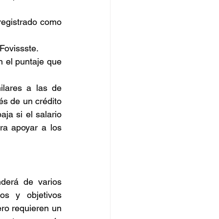
 registrado como 
Fovissste.
n el puntaje que 
lares a las de 
és de un crédito 
a si el salario 
a apoyar a los 
derá de varios 
s y objetivos 
ro requieren un 