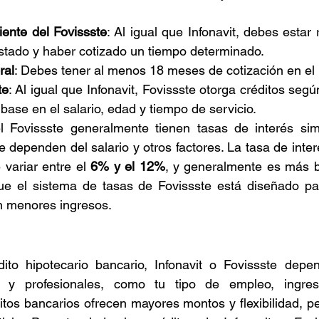
ente del Fovissste
: Al igual que Infonavit, debes estar
Estado y haber cotizado un tiempo determinado.
ral
: Debes tener al menos 18 meses de cotización en el 
te
: Al igual que Infonavit, Fovissste otorga créditos segú
ase en el salario, edad y tiempo de servicio.
l Fovissste generalmente tienen tasas de interés simi
e dependen del salario y otros factores. La tasa de inter
variar entre el 
6% y el 12%
, y generalmente es más baj
e el sistema de tasas de Fovissste está diseñado par
n menores ingresos.
dito hipotecario bancario, Infonavit o Fovissste depen
s y profesionales, como tu tipo de empleo, ingreso
ditos bancarios ofrecen mayores montos y flexibilidad, pe