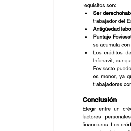
requisitos son:
Ser derechohabi
trabajador del 
Antigüedad labo
Puntaje Fovisss
se acumula con b
Los créditos de
Infonavit, aunqu
Fovissste puede 
es menor, ya qu
trabajadores co
Conclusión
Elegir entre un cré
factores personale
financieros. Los cré