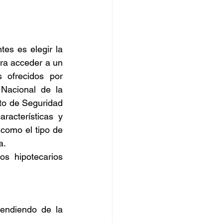
s es elegir la 
ra acceder a un 
crédito hipotecario, entre las más comunes se encuentran los créditos ofrecidos por 
 Nacional de la 
uto de Seguridad 
acterísticas y 
como el tipo de 
a.
os hipotecarios 
endiendo de la 