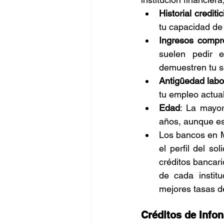
Historial creditic
tu capacidad de
Ingresos compr
suelen pedir 
demuestren tu s
Antigüedad labo
tu empleo actual
Edad
: La mayor
años, aunque est
Los bancos en M
el perfil del so
créditos bancari
de cada institu
mejores tasas de
Créditos de Infon